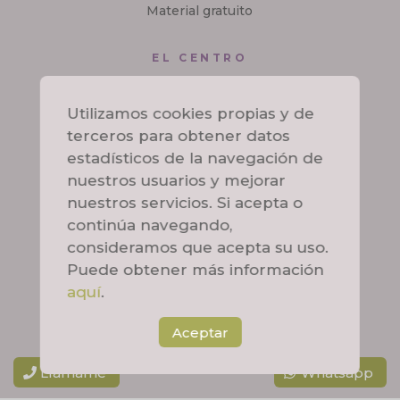
Material gratuito
EL CENTRO
Sobre mí
Utilizamos cookies propias y de
Contacto
terceros para obtener datos
estadísticos de la navegación de
nuestros usuarios y mejorar
nuestros servicios. Si acepta o
continúa navegando,
Aviso legal
consideramos que acepta su uso.
Puede obtener más información
Política de privacidad
aquí
.
Aceptar
Política de cookies
Llámame
Whatsapp