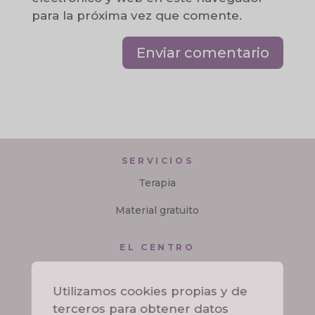
para la próxima vez que comente.
SERVICIOS
Terapia
Material gratuito
EL CENTRO
Sobre mí
Utilizamos cookies propias y de
Contacto
terceros para obtener datos