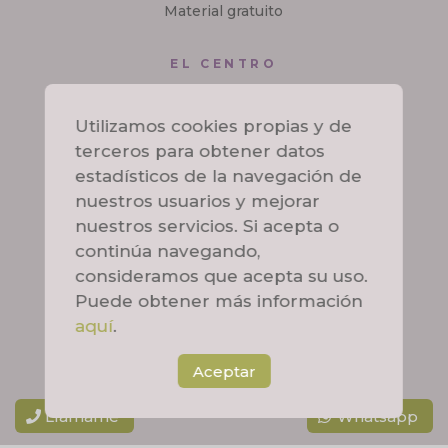
Material gratuito
EL CENTRO
Sobre mí
Utilizamos cookies propias y de
Contacto
terceros para obtener datos
estadísticos de la navegación de
nuestros usuarios y mejorar
nuestros servicios. Si acepta o
continúa navegando,
Aviso legal
consideramos que acepta su uso.
Puede obtener más información
Política de privacidad
aquí
.
Aceptar
Política de cookies
Llámame
Whatsapp